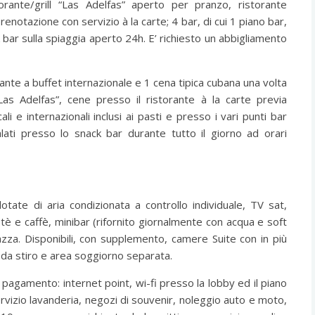
torante/grill “Las Adelfas” aperto per pranzo, ristorante
notazione con servizio à la carte; 4 bar, di cui 1 piano bar,
 bar sulla spiaggia aperto 24h. E’ richiesto un abbigliamento
rante a buffet internazionale e 1 cena tipica cubana una volta
Las Adelfas”, cene presso il ristorante à la carte previa
ali e internazionali inclusi ai pasti e presso i vari punti bar
lati presso lo snack bar durante tutto il giorno ad orari
ate di aria condizionata a controllo individuale, TV sat,
 tè e caffè, minibar (rifornito giornalmente con acqua e soft
rrazza. Disponibili, con supplemento, camere Suite con in più
 da stiro e area soggiorno separata.
pagamento: internet point, wi-fi presso la lobby ed il piano
ervizio lavanderia, negozi di souvenir, noleggio auto e moto,