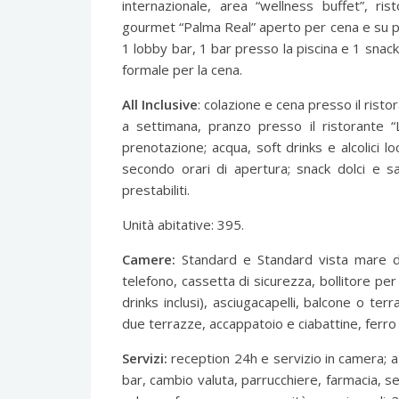
internazionale, area “wellness buffet”, ris
gourmet “Palma Real” aperto per cena e su pre
1 lobby bar, 1 bar presso la piscina e 1 snack
formale per la cena.
All Inclusive
: colazione e cena presso il risto
a settimana, pranzo presso il ristorante “
prenotazione; acqua, soft drinks e alcolici loc
secondo orari di apertura; snack dolci e sa
prestabiliti.
Unità abitative: 395.
Camere:
Standard e Standard vista mare dot
telefono, cassetta di sicurezza, bollitore per
drinks inclusi), asciugacapelli, balcone o te
due terrazze, accappatoio e ciabattine, ferro
Servizi:
reception 24h e servizio in camera; a 
bar, cambio valuta, parrucchiere, farmacia, s