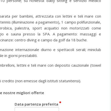
10 persone; su richiesta: baby sitting e servizio medico
parata per bambini, attrezzata con lettini e teli mare con
 tennis (illuminazione a pagamento), 1 campo polifunzionale,
aerobica, palestra, sport acquatici non motorizzati come
aggio e sauna presso la SPA. A pagamento: massaggi e
vicinanze: centro diving e campo da golf da 18 buche.
azione internazionale diurno e spettacoli serali; miniclub
e in giorni prestabiliti.
mbrelloni, lettini e teli mare con deposito cauzionale (towel
di credito (non emesse dagli istituti statunitensi).
e nostre migliori offerte
Data partenza preferita