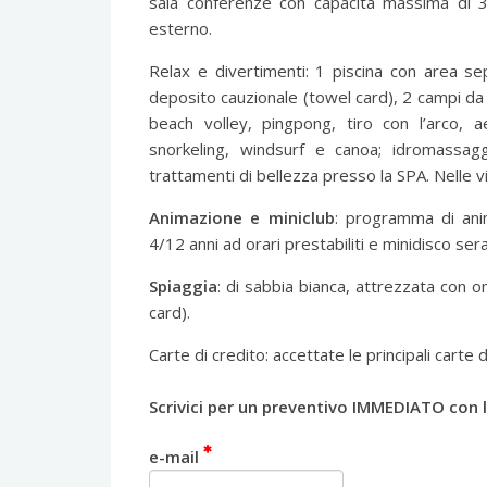
sala conferenze con capacità massima di 3
esterno.
Relax e divertimenti: 1 piscina con area se
deposito cauzionale (towel card), 2 campi da
beach volley, pingpong, tiro con l’arco, 
snorkeling, windsurf e canoa; idromass
trattamenti di bellezza presso la SPA. Nelle 
Animazione e miniclub
: programma di anim
4/12 anni ad orari prestabiliti e minidisco seral
Spiaggia
: di sabbia bianca, attrezzata con o
card).
Carte di credito: accettate le principali carte 
Scrivici per un preventivo IMMEDIATO con l
e-mail