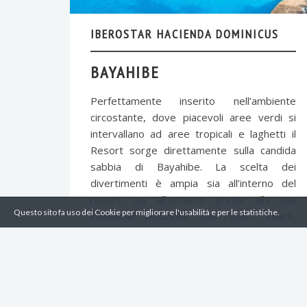
IBEROSTAR HACIENDA DOMINICUS
BAYAHIBE
Perfettamente inserito nell’ambiente
circostante, dove piacevoli aree verdi si
intervallano ad aree tropicali e laghetti il
Resort sorge direttamente sulla candida
sabbia di Bayahibe. La scelta dei
divertimenti è ampia sia all’interno del
resort, sia all’esterno grazie alla sua
Questo sito fa uso dei Cookie per migliorare l'usabilità e per le statistiche.
invidiabile posizione. Dal resort, infatti,
sono facilmente raggiungibili La Romana e
Higuey. I più dinamici, infine, potranno
divertirsi con lo snorkeling nelle vicine isole
di Catalina e Saona.