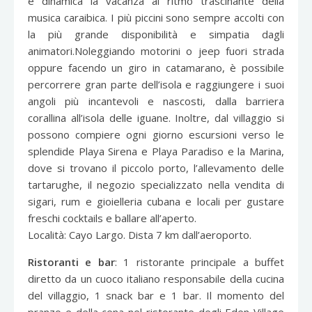
e dinamica la vacanza al ritmo trascinante della
musica caraibica. I più piccini sono sempre accolti con
la più grande disponibilità e simpatia dagli
animatori.Noleggiando motorini o jeep fuori strada
oppure facendo un giro in catamarano, è possibile
percorrere gran parte dell’isola e raggiungere i suoi
angoli più incantevoli e nascosti, dalla barriera
corallina all’isola delle iguane. Inoltre, dal villaggio si
possono compiere ogni giorno escursioni verso le
splendide Playa Sirena e Playa Paradiso e la Marina,
dove si trovano il piccolo porto, l’allevamento delle
tartarughe, il negozio specializzato nella vendita di
sigari, rum e gioielleria cubana e locali per gustare
freschi cocktails e ballare all’aperto.
Località: Cayo Largo. Dista 7 km dall’aeroporto.
Ristoranti e bar
: 1 ristorante principale a buffet
diretto da un cuoco italiano responsabile della cucina
del villaggio, 1 snack bar e 1 bar. Il momento del
pranzo e della cena nel ristorante degli Eden Village