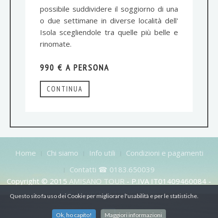
possibile suddividere il soggiorno di una
o due settimane in diverse località dell'
Isola scegliendole tra quelle più belle e
rinomate.
990 € A PERSONA
CONTINUA
Home
Chi siamo
Info utili
Condizioni e pagamenti
Contatti ☎ 0183.650039
Copyright © 2015
AMISANO TOUR
- P.IVA IT01409460084 -
Web Project by
101 VETRINE
Questo sito fa uso dei Cookie per migliorare l'usabilità e per le statistiche.
Ok, ho capito!
Maggiori informazioni